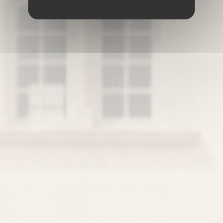
追求心靈的自由
亨利·德·圖盧茲·羅特列克因受限於其活動力，因病使他體弱及在愛
中受到傷害，由於身體及道德上限制；使他於藝術創作中獲得自
由。
亨利·德·圖盧茲·羅特列克對本世紀末社會的看法是非常人性化的。
他的藝術品中，他的畫展示了難以忍受的現實。 他意識到人類於社
會面具背後的真實。
沒有物質及道德上限制，他懂得如何把繪畫的語言從學術繪畫守則
中解放，吹起自由之風，使之成為文化遺產。
他是前瞻性，是在這世紀中的冒險，並為圖畫藝術的更新作出貢
獻。