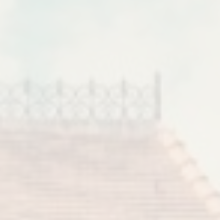
亨利 19 歲，他已經過著巴黎的生活，在大師的工作室學習：萊昂·
博納特和費爾南·科爾蒙。 他在馬爾羅梅設立了他的夏日工作室，並
一直待到他在畫作中描述的收穫。
伯爵夫人阿戴爾·德·圖盧茲·羅特列克於 1883 年購買了馬爾羅莊園，
被大自然和鄉村的寧靜和田園詩般的歡樂所吸引。 收購城堡象徵著
新的自由。