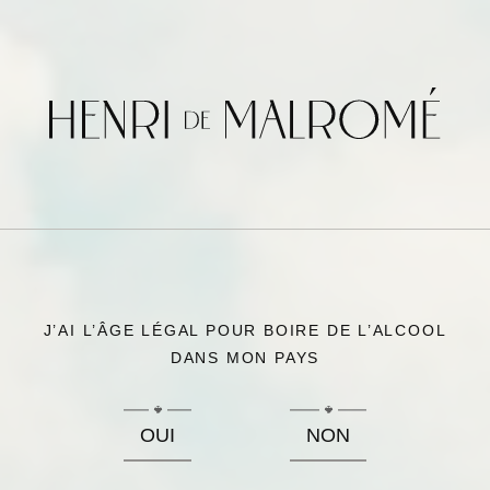
L'HISTOIRE
亨利·德·圖盧茲·羅
特列克
J’AI L’ÂGE LÉGAL POUR BOIRE DE L’ALCOOL
DANS MON PAYS
OUI
NON