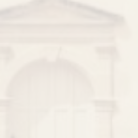
亨利·德·圖盧茲·羅特列克
馬爾羅莊園
波爾多地區
美酒如畫
品酒的藝術
技术知识
葡萄樹的工作
葡萄品種
組合的藝術